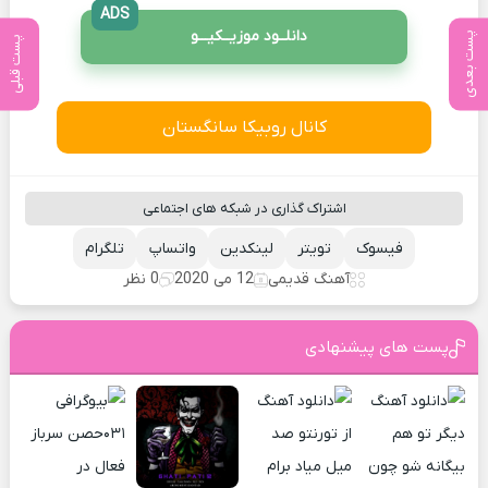
ADS
دانلــود موزیــکیـــو
پست بعدی
پست قبلی
کانال روبیکا سانگستان
اشتراک گذاری در شبکه های اجتماعی
فیسوک
تویتر
لینکدین
واتساپ
تلگرام
آهنگ قدیمی
12 می 2020
0 نظر
پست های پیشنهادی