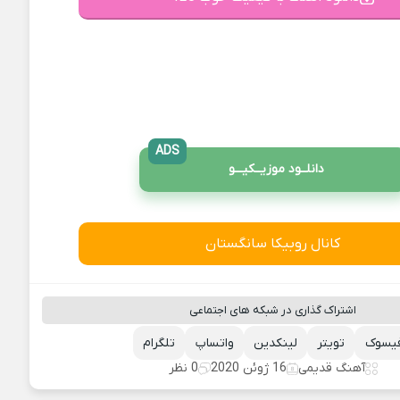
ADS
دانلــود موزیــکیـــو
کانال روبیکا سانگستان
اشتراک گذاری در شبکه های اجتماعی
یسوک
تویتر
لینکدین
واتساپ
تلگرام
آهنگ قدیمی
16 ژوئن 2020
0 نظر