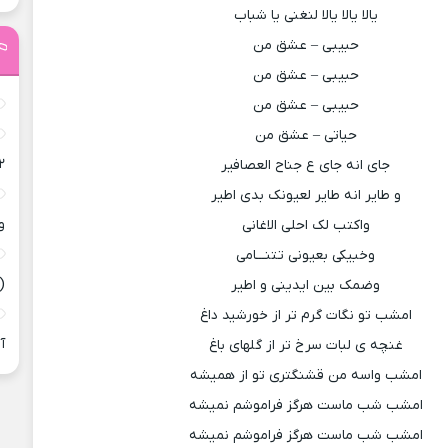
یالا یالا یالا لنغنی یا شباب
حبیبی – عشق من
حبیبی – عشق من
حبیبی – عشق من
حیاتی – عشق من
۲
جای انه جای ع جناح العصافیر
و طایر انه طایر لعیونک بدی اطیر
و
واکتب لک احلى الاغانی
وخبیکی بعیونی تتنـــامی
(
وضمک بین ایدینی و اطیر
امشب تو نگات گرم تر از خورشید داغ
آ
غنچه ی لبات سرخ تر از گلهای باغ
امشب واسه من قشنگتری تو از همیشه
امشب شب ماست هرگز فراموشم نمیشه
امشب شب ماست هرگز فراموشم نمیشه