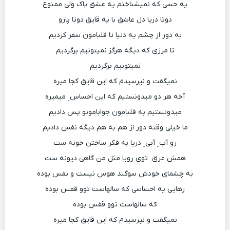
یه حسی که نمیشناختم یه عشق پاک ولی ممنوع
دوتا دریا دل عاشق با یه قایق دوتا پارو
به دور از چشم یه دنیا تا قلبامون سفر کردیم
تا مرزی که دیگه هرگز نمیتونیم برگردیم
نمیتونیم برگردیم
نمیگفت و نپرسیدم که این قایق کجا میره
آخه هر دو میدونستیم که این احساس ِ میمیره
میدونستیم به قلبامون جوابامونو پس دادیم
ما خیلی وقته دور از هم به هم دیگه نفس دادیم
رو آب ِ آبی ِ دریا به فکر ساختن خونه ست
همش غرق ِ توی رویا مثل من گاهی دیونه ست
به چشمای خودش سوگند هوس نیست و نفس بوده
رهایی یه احساسی که سالهاست توو قفس بوده
که سالهاست توو قفس بوده
نمیگفت و نپرسیدم که این قایق کجا میره