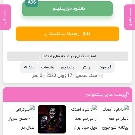
ADS
دانلــود موزیــکیـــو
پست بعدی
پست قبلی
کانال روبیکا سانگستان
اشتراک گذاری در شبکه های اجتماعی
فیسوک
تویتر
لینکدین
واتساپ
تلگرام
آهنگ قدیمی
17 ژوئن 2020
0 نظر
پست های پیشنهادی