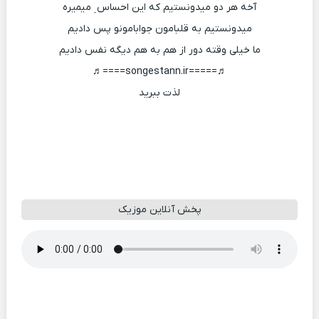
آخه هر دو میدونستیم که این احساس ِ میمیره
میدونستیم به قلبامون جوابامونو پس دادیم
ما خیلی وقته دور از هم به هم دیگه نفس دادیم
♬=====songestann.ir====♬
لذت ببرید
پخش آنلاین موزیک