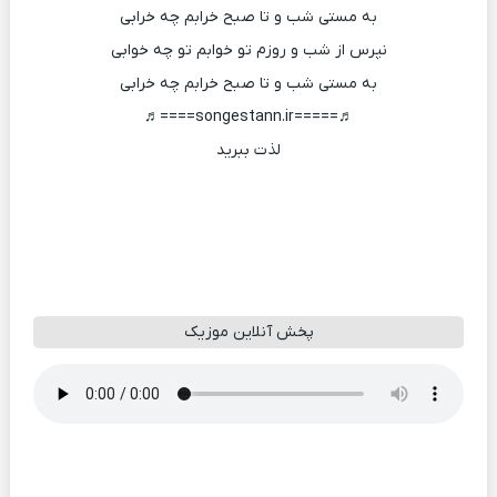
به مستی شب و تا صبح خرابم چه خرابی
نپرس از شب و روزم تو خوابم تو چه خوابی
به مستی شب و تا صبح خرابم چه خرابی
♬=====songestann.ir====♬
لذت ببرید
پخش آنلاین موزیک