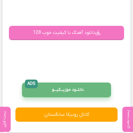
دانلود آهنگ با کیفیت خوب 128
ADS
دانلــود موزیــکیـــو
پست بعدی
پست قبلی
کانال روبیکا سانگستان