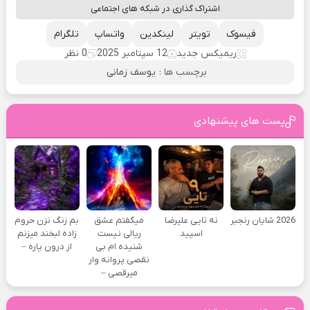
اشتراک گذاری در شبکه های اجتماعی
فیسوک
تویتر
لینکدین
واتساپ
تلگرام
ریمیکس جدید
12 سپتامبر 2025
0 نظر
برچسب ها :
یوسف زمانی
پست های پیشنهادی
2026 شایان رنجبر
نه تایی علیرضا
میگفتم عشق
بم زنگ نزن حروم
اسپید
ریالی نیست
زاده لبخند میزنم
شنیده ام بی
از درون پاره –
نقصی پروانه وار
میرقصی –