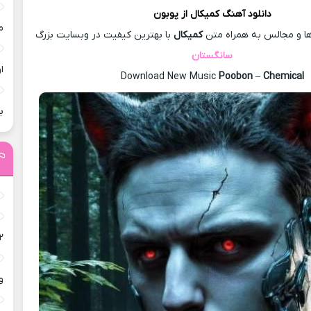
دانلود آهنگ
کمیکال از
پوبون
م
و مجالس به همراه متن
کمیکال
با بهترین کیفیت در وبسایت بزرگ
سانگستان
ا
Download New Music
Poobon
–
Chemical
ب
۲
و