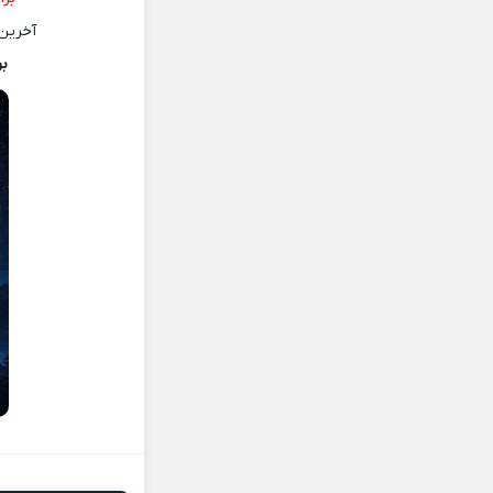
آخرین ن
بر