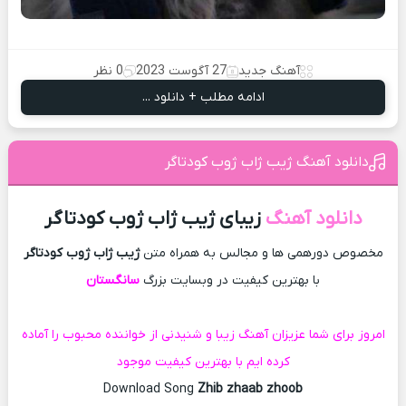
آهنگ جدید
27 آگوست 2023
0 نظر
ادامه مطلب + دانلود ...
دانلود آهنگ ژیب ژاب ژوب کودتاگر
دانلود آهنگ
زیبای ژیب ژاب ژوب کودتاگر
مخصوص دورهمی ها و مجالس به همراه متن
ژیب ژاب ژوب کودتاگر
با بهترین کیفیت در وبسایت بزرگ
سانگستان
امروز برای شما عزیزان آهنگ زیبا و شنیدنی از خواننده محبوب را آماده
کرده ایم با بهترین کیفیت موجود
Download Song
Zhib zhaab zhoob