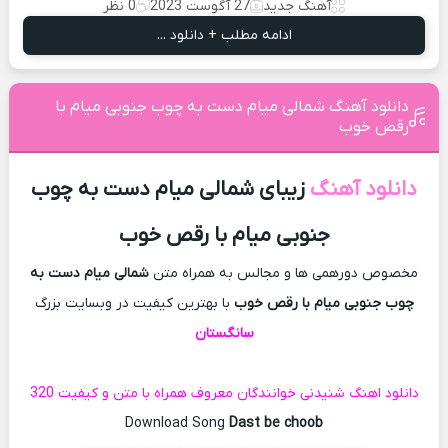
آهنگ جدید
27 آگوست 2023
0 نظر
ادامه مطلب + دانلود ...
دانلود آهنگ شمالی میام دست به چوب جنوبی میام با
رقص خوب
دانلود آهنگ
زیبای شمالی میام دست به چوب
جنوبی میام با رقص خوب
مخصوص دورهمی ها و مجالس به همراه متن
شمالی میام دست به
چوب جنوبی میام با رقص خوب
با بهترین کیفیت در وبسایت بزرگ
سانگستان
دانلود اهنگ شنیدنی خوانندگان معروف همراه با متن و کیفیت 320
Download Song
Dast be choob