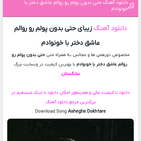
دانلود آهنگ حتی بدون پولم رو روالم عاشق دختر با
خونوادم
دانلود آهنگ
زیبای حتی بدون پولم رو روالم
عاشق دختر با خونوادم
مخصوص دورهمی ها و مجالس به همراه متن
حتی بدون پولم رو
روالم عاشق دختر با خونوادم
با بهترین کیفیت در وبسایت بزرگ
سانگستان
دانلود با کیفیت عالی و همینطور امکان دانلود با لینک مستقیم در
بزرگترین مرجع دانلود آهنگ
Download Song
Asheghe Dokhtare