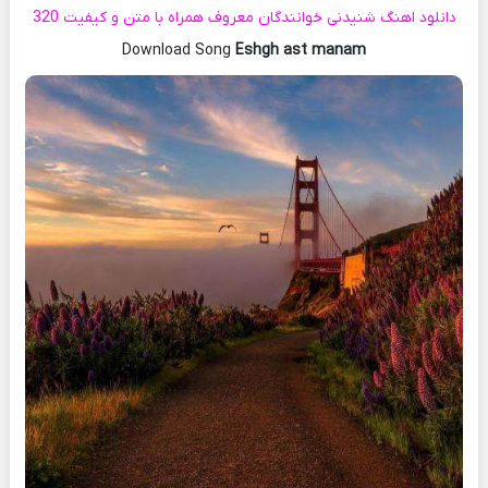
دانلود اهنگ شنیدنی خوانندگان معروف همراه با متن و کیفیت 320
Download Song
Eshgh ast manam