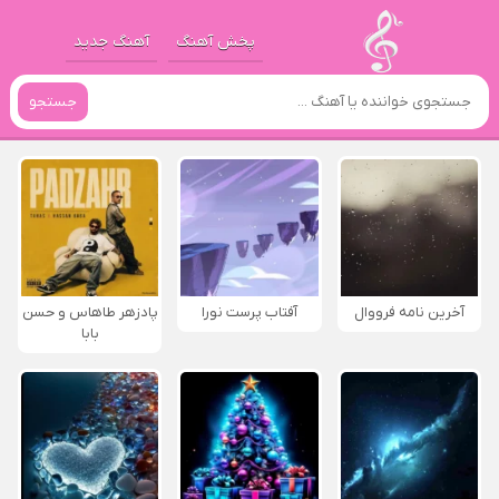
پخش آهنگ
آهنگ جدید
جستجو
آخرین نامه فرووال
آفتاب پرست نورا
پادزهر طاهاس و حسن
بابا