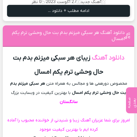
آهنگ جدید
27 آگوست 2023
0 نظر
ادامه مطلب + دانلود ...
دانلود آهنگ هر سبکی میزنم بدم بت حال وحشی ترم یکم
امسال
دانلود آهنگ
زیبای هر سبکی میزنم بدم بت
حال وحشی ترم یکم امسال
مخصوص دورهمی ها و مجالس به همراه متن
هر سبکی میزنم بدم
بت حال وحشی ترم یکم امسال
با بهترین کیفیت در وبسایت بزرگ
ص
ف
ح
ه
ع
د
ب
ی
سانگستان
امروز برای شما عزیزان آهنگ زیبا و شنیدنی از خواننده محبوب را آماده
کرده ایم با بهترین کیفیت موجود