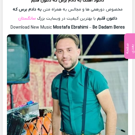
دانلود آهنگ
به دادم برس که داغون قلبم
مخصوص دورهمی ها و مجالس به همراه متن
به دادم برس که
داغون قلبم
با بهترین کیفیت در وبسایت بزرگ
سانگستان
Download New Music
Mostafa Ebrahimi
–
Be Dadam Beres
ص
ف
ح
ه
ع
د
ب
ی