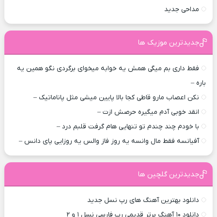
مداحی جدید
جدیدترین موزیک ها
فقط داری بم میگی همش یه خوابه میخوای برگردی نگو همین یه
باره –
نکن اعصاب مارو قاطی کجا بالا پایین میشی مثل پاناماتیک –
انقد خوبی آدم میگیره حرصش ازت –
با خودم چند چندم تو تنهایی هام گرفت قلبم درد –
آفیانسه فقط مال وانسه یه روز فاز والس یه روزایی پای دانس –
جدیدترین گلچین ها
دانلود بهترین آهنگ های رپ نسل جدید
دانلود ۱۰ آهنگ برتر قدیمی رپ فارسی نسل ۱ و ۲