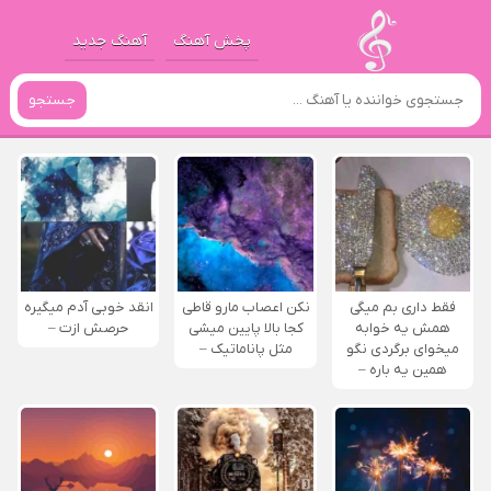
پخش آهنگ
آهنگ جدید
جستجو
فقط داری بم میگی
نکن اعصاب مارو قاطی
انقد خوبی آدم میگیره
همش یه خوابه
کجا بالا پایین میشی
حرصش ازت –
میخوای برگردی نگو
مثل پاناماتیک –
همین یه باره –