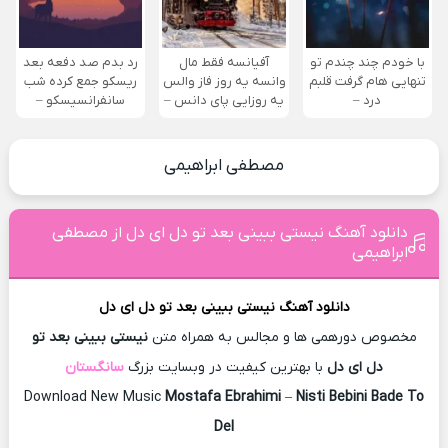
با خودم چند چندم تو
آفیانسه فقط مال
رد بدم صد دفعه بعد
تنهایی هام گرفت قلبم
وانسه یه روز فاز والس
ریسکو جمع کرده شب
درد –
یه روزایی پای دانس –
سانفرانسیسکو –
مصطفی ابراهیمی
دانلود آهنگ نیستی ببینی بعد تو دل ای دل از مصطفی
ابراهیمی
دانلود آهنگ
نیستی ببینی بعد تو دل ای دل
مخصوص دورهمی ها و مجالس به همراه متن
نیستی ببینی بعد تو
دل ای دل
با بهترین کیفیت در وبسایت بزرگ
سانگستان
Download New Music
Mostafa Ebrahimi
–
Nisti Bebini Bade To
Del