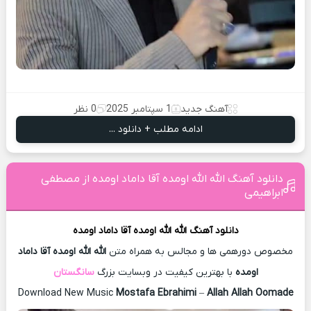
آهنگ جدید
1 سپتامبر 2025
0 نظر
ادامه مطلب + دانلود ...
دانلود آهنگ الله الله اومده آقا داماد اومده از مصطفی
ابراهیمی
دانلود آهنگ
الله الله اومده آقا داماد اومده
مخصوص دورهمی ها و مجالس به همراه متن
الله الله اومده آقا داماد
اومده
با بهترین کیفیت در وبسایت بزرگ
سانگستان
Download New Music
Mostafa Ebrahimi
–
Allah Allah Oomade