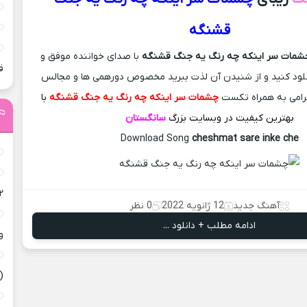
قشنگه
شمات سر اینکه چه رنگ یه جنگ قشنگه
با صدای خواننده موفق و
ق
لود کنید و از شنیدن آن لذت ببرید مخصوص دورهمی ها و مجالس
گرامی به همراه تکست
چشمات سر اینکه چه رنگ یه جنگ قشنگه
با
بهترین کیفیت در وبسایت بزرگ
سانگستان
Download Song
cheshmat sare inke che
۲
آهنگ جدید
12 ژانویه 2022
0 نظر
ادامه مطلب + دانلود ...
و
(