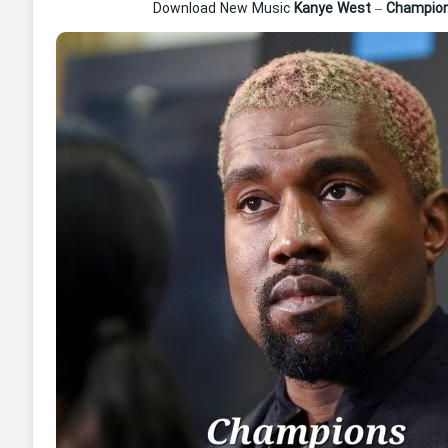
Download New Music
Kanye West
–
Champio