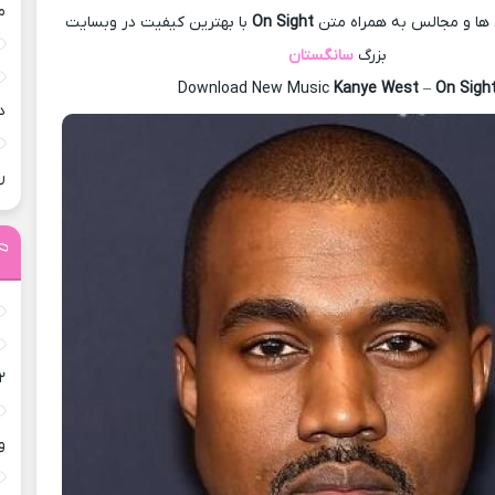
م
 و مجالس به همراه متن
On Sight
با بهترین کیفیت در وبسایت
بزرگ
سانگستان
Download New Music
Kanye West
–
On Sigh
د
ر
۲
و